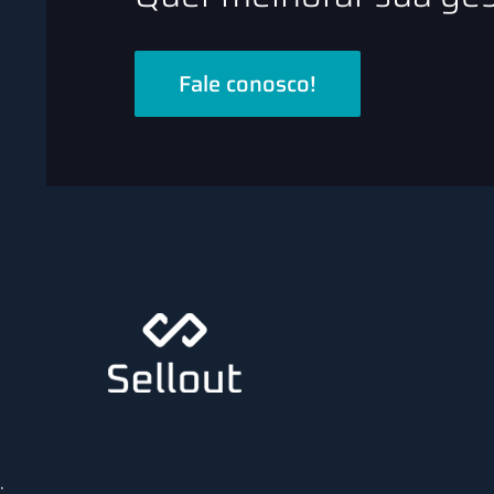
Fale conosco!
;