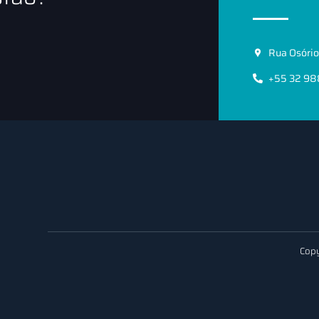
Rua Osório 
+55 32 9
Copy