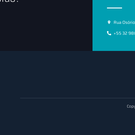
Rua Osório 
+55 32 9
Copy