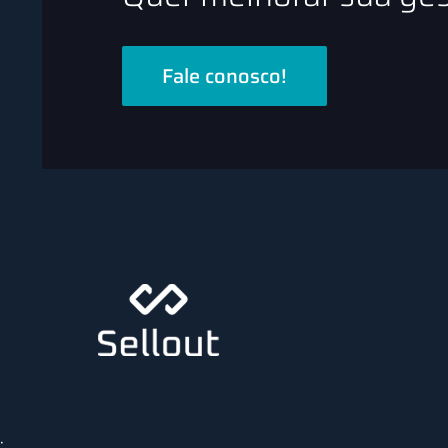
Fale conosco!
;