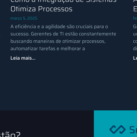
Otimiza Processos
E
março 5, 2025
fe
A eficiência e a agilidade são cruciais para o
G
.
sucesso. Gerentes de TI estão constantemente
u
buscando maneiras de otimizar processos,
c
automatizar tarefas e melhorar a
d
Leia mais...
L
stão?