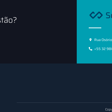
stão?
Rua Osório 
+55 32 9
Copy