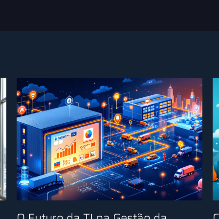
e
O Futuro da TI na Gestão da
C