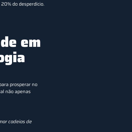
20% do desperdício.
ade em
logia
para prosperar no
tal não apenas
mar cadeias de