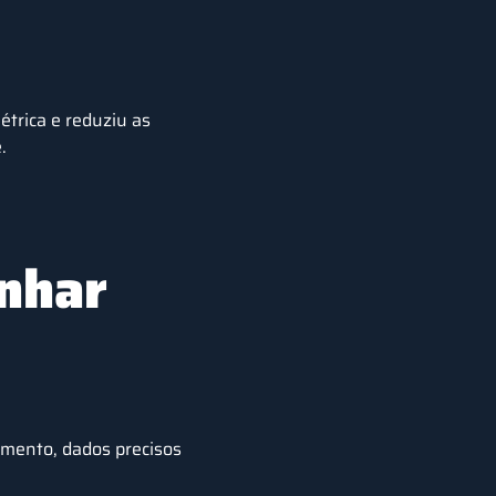
trica e reduziu as
.
inhar
amento, dados precisos