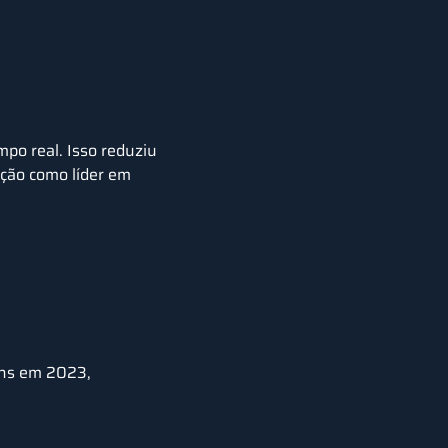
mpo real
. Isso reduziu
ição como líder em
ens em 2023
,