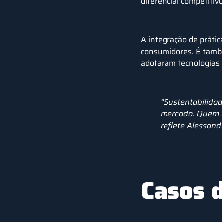
diferencial competitivo
A integração de práti
consumidores. É tam
adotaram tecnologias 
“Sustentabilida
mercado. Quem in
reflete
Alessandr
Casos d