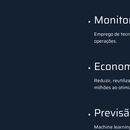
Monito
Emprego de tecno
operações.
Economi
Reduzir, reutili
milhões ao otimi
Previsã
Machine learning